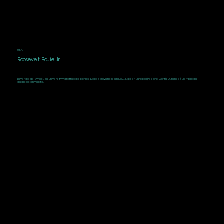
USA
Roosevelt Bouie Jr.
Leyenda de Syracuse University y drafteado por los Dallas Mavericks en 1980. Jugó en Europa (Pesaro, Cantù, Ourense). Ejemplo de
dedicación y éxito.