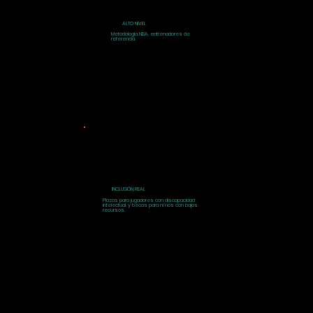
ALTO NIVEL
Metodología NBA, entrenadores de
referencia.
INCLUSIÓN REAL
Plazas para jugadores con discapacidad
intelectual, y becas para ni˜nos con bajos
recursos.