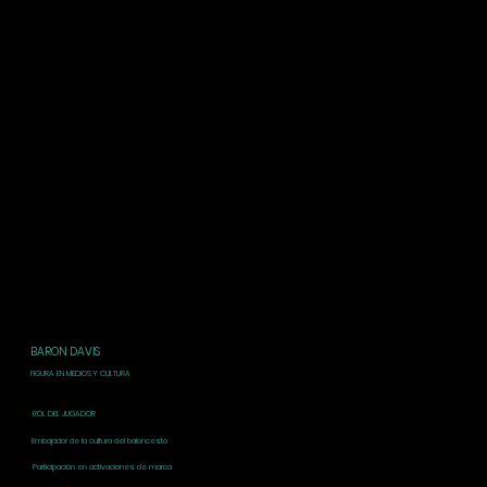
BARON DAVIS
FIGURA EN MEDIOS Y CULTURA
ROL DEL JUGADOR
Embajador de la cultura del baloncesto
Participación en activaciones de marca