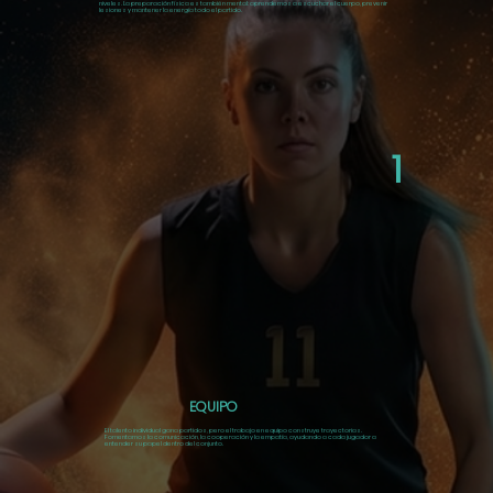
niveles. La preparación física es
también mental
: aprendemos a escuchar el cuerpo, prevenir
lesiones y mantener la energía todo el partido.
1
EQUIPO
El talento individual gana partidos, pero el trabajo en equipo construye trayectorias.
Fomentamos la comunicación, la cooperación y la empatía, ayudando a cada jugador a
entender su papel dentro del conjunto.