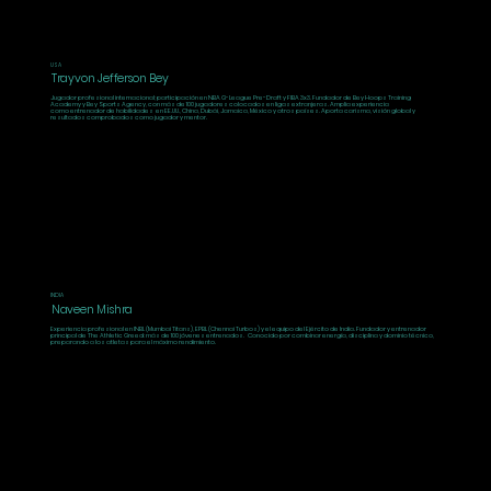
USA
Trayvon Jefferson Bey
Jugador profesional internacional; participación en NBA G-League Pre-Draft y FIBA 3x3. Fundador de Bey Hoops Training
Academy y Bey Sports Agency, con más de 100 jugadores colocados en ligas extranjeras. Amplia experiencia
como entrenador de habilidades en EE.UU., China, Dubái, Jamaica, México y otros países. Aporta carisma, visión global y
resultados comprobados como jugador y mentor.
INDIA
Naveen Mishra
Experiencia profesional en INBL (Mumbai Titans), EPBL (Chennai Turbos) y el equipo del Ejército de India. Fundador y entrenador
principal de The Athletic Greed: más de 100 jóvenes entrenados. Conocido por combinar energía, disciplina y dominio técnico,
preparando a los atletas para el máximo rendimiento.