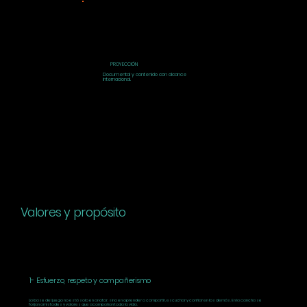
PROYECCIÓN
Documental y contenido con alcance
internacional.
Valores y propósito
1- Esfuerzo, respeto y compañerismo
La base del juego no está solo en anotar, sino en aprender a compartir, escuchar y confiar en los demás. En la cancha se
forjan amistades y valores que acompañan toda la vida.