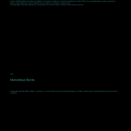
El alma del Black Moon Campus también se inspira en quienes ya han recorrido el camino. Nuestros embajadores representan los
valores que queremos transmitir: pasión, esfuerzo, respeto y superación.
Son ejemplos de que el baloncesto puede transformar vidas dentro y fuera de la cancha.
USA
Marcellous Starks
Exjugador de ABA, NBA y clubes europeos como FC Barcelona, Fortitudo Bologna o Antibes. Referente inspirador dentro y fuera de la
cancha.