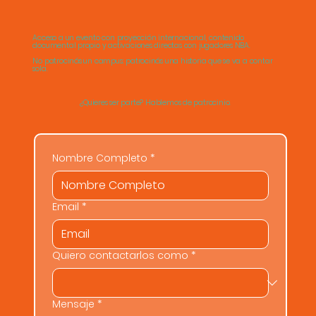
Acceso a un evento con
proyección internacional
,
contenido
documental
propio y activaciones directas con
jugadores NBA
.
No patrocinás un campus: patrocinás
una historia que se va a contar
sola.
¿Quieres ser parte? Hablemos de patrocinio.
Nombre Completo
*
Email
*
Quiero contactarlos como
*
Mensaje
*