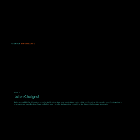
Nuestros
Entrenadores
FRANCIA
Julien Chaignot
Entrenador FIBA Certificado con más de 20 años de experiencia internacional. Head Coach en África y Europa. Participó en la
creación de academias. Especialista en desarrollo de jugadores, análisis de vídeo, táctica y pedagogía.