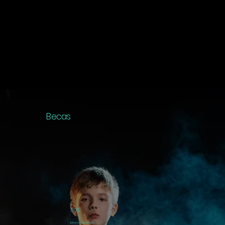
Becas
50%
plazas de pago.