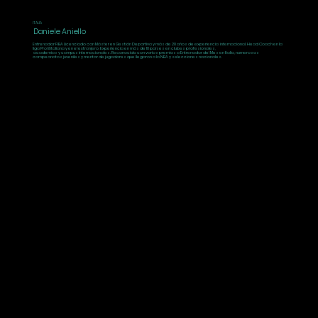
ITALIA
Daniele Aniello
Entrenador FIBA Licenciado con Máster en Gestión Deportiva y más de 20 años de experiencia internacional. Head Coach en la
liga Pro B italiana y en el extranjero. Experiencia en más de 10 países en clubes profesionales,
academias y campus internacionales. Reconocido con varios premios a Entrenador del Mes en Italia, numerosos
campeonatos juveniles y mentor de jugadores que llegaron a la NBA y selecciones nacionales.