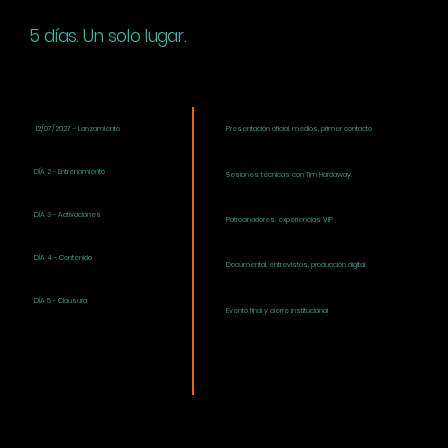
5 días. Un solo lugar.
12/07/2027
- Lanzamiento
Presentación oficial, medios, primer contacto
DÍA 2 - Entrenamiento
Sesiones técnicas con Tim Hardaway.
DÍA 3 - Activaciones
Patrocinadores, experiencias VIP
DÍA 4 - Contenido
Documental, entrevistas, producción digital
DÍA 5 - Clausura
Evento final y cierre institucional