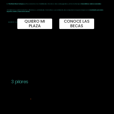
En
The Black Moon Campus
perfeccionamos las habilidades técnicas de cada jugador y, al mismo tiempo,
transmitimos valores esenciales:
.Combinamos entrenamientos dinámicos, actividades formativas y un ambiente de compañerismo para impulsar el
crecimiento personal y
deportivo, dentro y fuera de la cancha.
QUIERO MI
CONOCE LAS
RESPETO - DISCIPLINA - TRABAJO EN EQUIPO
PLAZA
BECAS
3 pilares