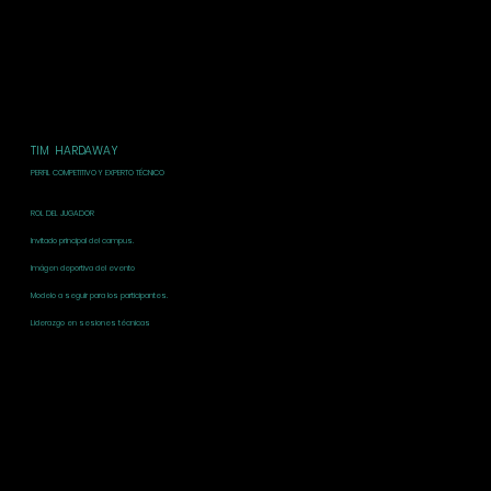
TIM HARDAWAY
PERFIL COMPETITIVO Y EXPERTO TÉCNICO
ROL DEL JUGADOR
Invitado principal del campus.
Imágen deportiva del evento
Modelo a seguir para los participantes.
Liderazgo en sesiones técnicas