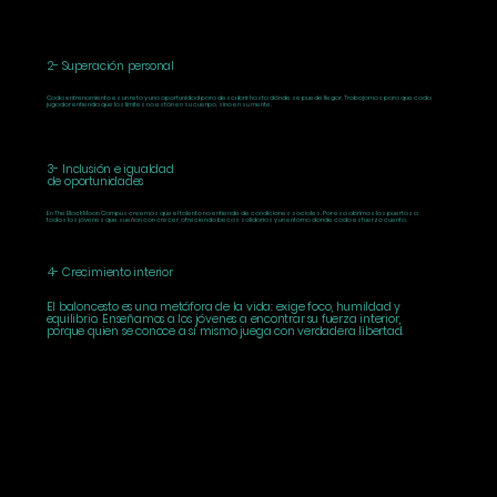
2- Superación personal
Cada entrenamiento es un reto y una oportunidad para descubrir hasta dónde se puede llegar. Trabajamos para que cada
jugador entienda que los límites no están en su cuerpo, sino en su mente.
3- Inclusión e igualdad
de oportunidades
En The Black Moon Campus creemos que el talento no entiende de condiciones sociales. Por eso abrimos las puertas a
todos los jóvenes que sueñan con crecer, ofreciendo becas solidarias y un entorno donde cada esfuerzo cuenta.
4- Crecimiento interior
El baloncesto es una metáfora de la vida: exige foco, humildad y
equilibrio. Enseñamos a los jóvenes a encontrar su fuerza interior,
porque quien se conoce a sí mismo juega con verdadera libertad.